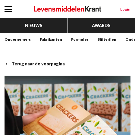
Login
NIEUWS
AWARDS
Ondernemers
Fabrikanten
Formules
Slijterijen
Onde
Terug naar de voorpagina