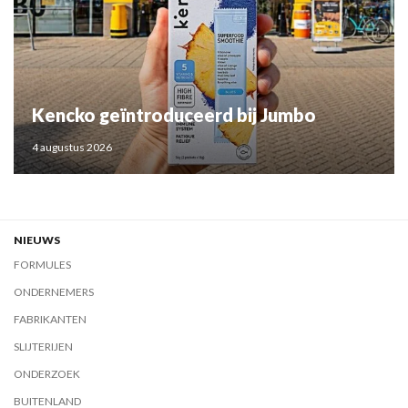
Kencko geïntroduceerd bij Jumbo
4 augustus 2026
NIEUWS
FORMULES
ONDERNEMERS
FABRIKANTEN
SLIJTERIJEN
ONDERZOEK
BUITENLAND