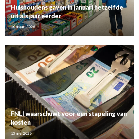
Huishoudens gaven in januari hetzelfde
uit als jaar eerder
10 maart 2026
FNLI waarschuwt voor een stapeling van
kosten
13 mei 2026