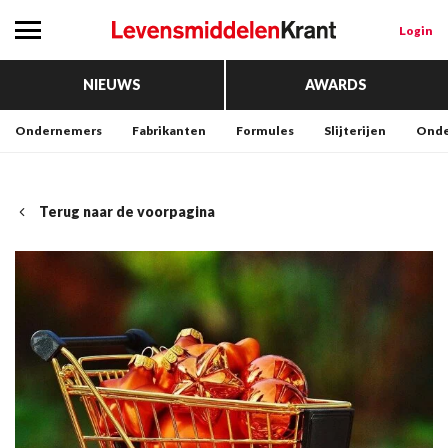
Login
NIEUWS
AWARDS
Ondernemers
Fabrikanten
Formules
Slijterijen
Onde
Terug naar de voorpagina