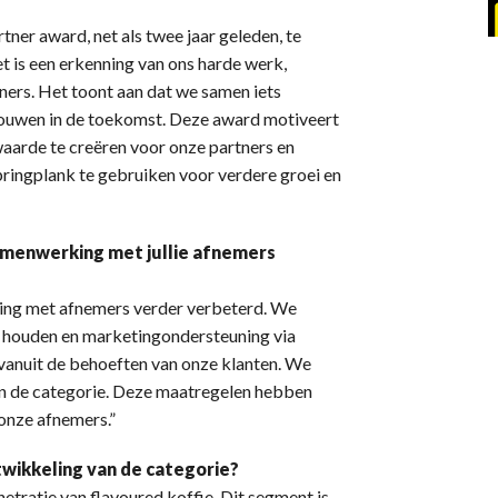
ner award, net als twee jaar geleden, te
t is een erkenning van ons harde werk,
ers. Het toont aan dat we samen iets
trouwen in de toekomst. Deze award motiveert
aarde te creëren voor onze partners en
pringplank te gebruiken voor verdere groei en
amenwerking met jullie afnemers
ing met afnemers verder verbeterd. We
 houden en marketingondersteuning via
 vanuit de behoeften van onze klanten. We
n de categorie. Deze maatregelen hebben
onze afnemers.”
twikkeling van de categorie?
tratie van flavoured koffie. Dit segment is