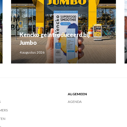
Kencko geïntroduceerd bij
Jumbo
4 augustus 2026
ALGEMEEN
S
AGENDA
MERS
TEN