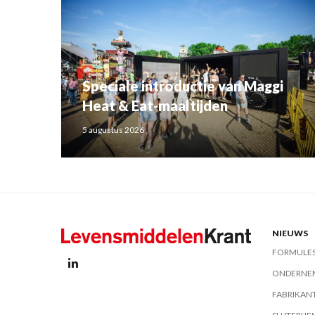
Speciale introductie van Maggi
Heat & Eat-maaltijden
5 augustus 2026
NIEUWS
FORMULE
ONDERNE
FABRIKAN