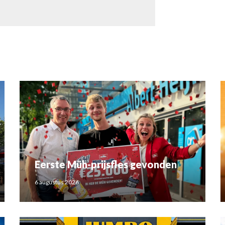
Eerste Müh-prijsfles gevonden
6 augustus 2026