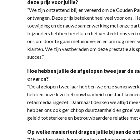
deze prijs voor jullie?
“We zijn ontzettend blij en vereerd om de Gouden Part
ontvangen. Deze prijs betekent heel veel voor ons. He
toewijding en de nauwe samenwerking met onze partn
bijzonders hebben bereikt en het versterkt ons ver
ons om door te gaan met innoveren en om nog meer w
klanten. We zijn vastberaden om deze prestatie als s
succes.”
Hoe hebben jullie de afgelopen twee jaar de s
ervaren?
“De afgelopen twee jaar hebben we onze samenwerk
hebben onze leverbetrouwbaarheid constant kunnen
retailmedia ingezet. Daarnaast denken we altijd mee
hebben ons ook gericht op duurzaamheid en groei va
geleid tot sterkere en betrouwbaardere relaties met 
Op welke manier(en) dragen jullie bij aan de on
“We hebben sterk ingezet op het verhogen van de pene