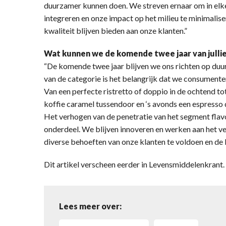
duurzamer kunnen doen. We streven ernaar om in elk
integreren en onze impact op het milieu te minimaliser
kwaliteit blijven bieden aan onze klanten.”
Wat kunnen we de komende twee jaar van julli
“De komende twee jaar blijven we ons richten op duu
van de categorie is het belangrijk dat we consument
Van een perfecte ristretto of doppio in de ochtend tot
koffie caramel tussendoor en ‘s avonds een espresso 
Het verhogen van de penetratie van het segment flavo
onderdeel. We blijven innoveren en werken aan het v
diverse behoeften van onze klanten te voldoen en de k
Dit artikel verscheen eerder in Levensmiddelenkran
Lees meer over: