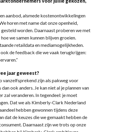
rktondernemers voor jullie gekozen,
ag en aanbod, alsmede kostenontwikkelingen
n. We horen met name dat onze openheid,
ijs gesteld worden. Daarnaast proberen we met
r hoe we samen kunnen blijven groeien.
taande retaildata en mediamogelijkheden.
s ook de feedback die we vaak terugkrijgen:
ervaren.”
wee jaar geweest?
zo vanzelfsprekend zijn als pakweg voor
dan ook anders. Je kan niet al je plannen van
r zal veranderen. In tegendeel: je moet
agen. Dat we als Kimberly-Clark Nederland
taandeel hebben gewonnen tijdens deze
t aan dat de keuzes die we gemaakt hebben de
 consument. Daarnaast zijn we trots op onze
 hebben bij Kimberly-Clark ambitieuze