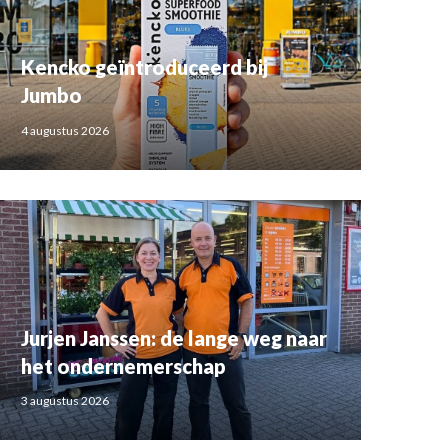
Kencko geïntroduceerd bij
Jumbo
4 augustus 2026
Jurjen Janssen: de lange weg naar
het ondernemerschap
3 augustus 2026