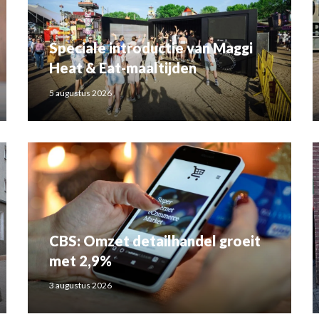
Speciale introductie van Maggi
Heat & Eat-maaltijden
5 augustus 2026
CBS: Omzet detailhandel groeit
met 2,9%
3 augustus 2026