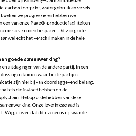
ic, carbon footprint, watergebruik en vezels.
r boeken we progressie en hebben we
n een van onze Page®-productiefaciliteiten
nemissies kunnen besparen. Dit zijn grote
 maar wel echt het verschil maken in de hele
an een goede samenwerking?
 en uitdagingen van de andere partij. In een
lossingen komen waar beide partijen
catie zijn hierbij van doorslaggevend belang.
 schakels die invloed hebben op de
pplychain. Het op orde hebben van deze
le samenwerking. Onze leveringsgraad is
k. Wij geloven dat dit eveneens op waarde