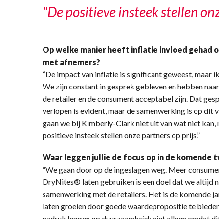
"De positieve insteek stellen onz
Op welke manier heeft inflatie invloed gehad 
met afnemers?
“De impact van inflatie is significant geweest, maar
We zijn constant in gesprek gebleven en hebben naar
de retailer en de consument acceptabel zijn. Dat gesp
verlopen is evident, maar de samenwerking is op dit v
gaan we bij Kimberly-Clark niet uit van wat niet kan, 
positieve insteek stellen onze partners op prijs.”
Waar leggen jullie de focus op in de komende t
“We gaan door op de ingeslagen weg. Meer consume
DryNites® laten gebruiken is een doel dat we altijd 
samenwerking met de retailers. Het is de komende ja
laten groeien door goede waardepropositie te bieden
nadruk leggen op duurzaamheid; niet alleen omdat dit