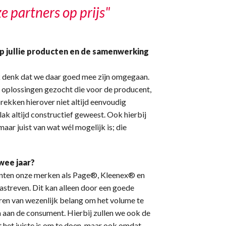
e partners op prijs"
op jullie producten en de samenwerking
 ik denk dat we daar goed mee zijn omgegaan.
 oplossingen gezocht die voor de producent,
rekken hierover niet altijd eenvoudig
lak altijd constructief geweest. Ook hierbij
maar juist van wat wél mogelijk is; die
wee jaar?
nten onze merken als Page®, Kleenex® en
nastreven. Dit kan alleen door een goede
ren van wezenlijk belang om het volume te
 aan de consument. Hierbij zullen we ook de
 het juiste is om te doen, maar ook omdat