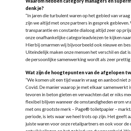
Waarom hebben category managers en superma
denk je?
“In jaren die turbulent waren op het gebied van vra
zijn we altijd met onze partners in gesprek gebleve
transparantie en constante dialoog altijd zeer op pr
onze onafhankelijke categorieadviezen te kijken naa
Hierbij omarmen wij bijvoorbeeld ook nieuwe en bes
Uiteindelijk maken onze mensen het verschil en dat i
de persoonlijke samenwerking wordt als zeer prettig 
Wat zijn de hoogtepunten van de afgelopen t
“We komen uit een tijd waarin vraag en aanbod niet 
Covid. De manier waarop je met elkaar samenwerkt is 
tevoren in beton gieten en verwachten dat er niks mee
flexibel blijven wanneer de omstandigheden erom vr
met ons grootste merk – Page® toiletpapier – mark
periode, is iets waar we heel trots op zijn. Het geef
juiste waren voor onze retailpartners en ook voor de
ontwikkelingen op het gebied van duurzaamheid. We