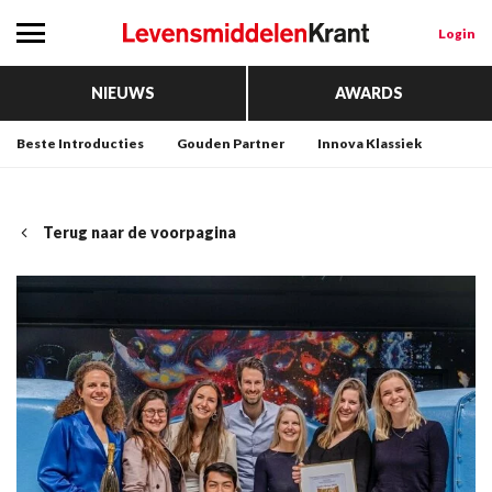
Login
NIEUWS
AWARDS
Beste Introducties
Gouden Partner
Innova Klassiek
Terug naar de voorpagina