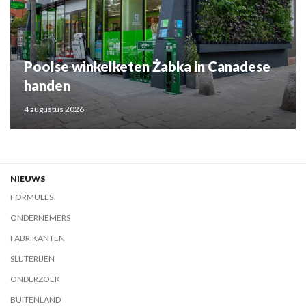
Poolse winkelketen Żabka in Canadese
handen
4 augustus 2026
NIEUWS
FORMULES
ONDERNEMERS
FABRIKANTEN
SLIJTERIJEN
ONDERZOEK
BUITENLAND