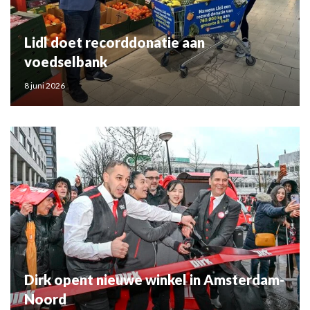
Lidl doet recorddonatie aan
voedselbank
8 juni 2026
Dirk opent nieuwe winkel in Amsterdam-
Noord