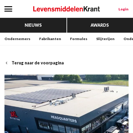
Login
NIEUWS
AWARDS
Ondernemers
Fabrikanten
Formules
Slijterijen
Onde
Terug naar de voorpagina