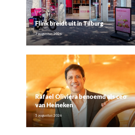
Flink breidt uit in Tilburg
7 augustus 2026
Rafael Oliviera benoemd als ceo
van Heineken
5 augustus 2026