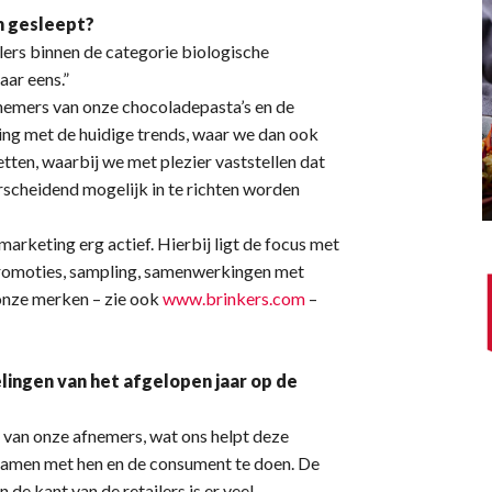
en gesleept?
lers binnen de categorie biologische
aar eens.”
nemers van onze chocoladepasta’s en de
ing met de huidige trends, waar we dan ook
etten, waarbij we met plezier vaststellen dat
scheidend mogelijk in te richten worden
arketing erg actief. Hierbij ligt de focus met
 promoties, sampling, samenwerkingen met
 onze merken – zie ook
www.brinkers.com
–
ingen van het afgelopen jaar op de
 van onze afnemers, wat ons helpt deze
samen met hen en de consument te doen. De
e kant van de retailers is er veel