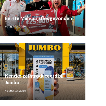
Eerste Müh-prijsfles gevonden
6 augustus 2026
Kencko geïntroduceerd bij
Jumbo
4 augustus 2026