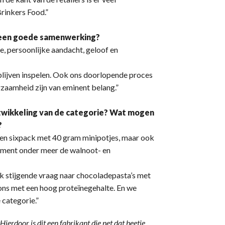
rinkers Food.”
an een goede samenwerking?
, persoonlijke aandacht, geloof en
blijven inspelen. Ook ons doorlopende proces
zaamheid zijn van eminent belang.”
ontwikkeling van de categorie? Wat mogen
?
en sixpack met 40 gram minipotjes, maar ook
moment onder meer de walnoot- en
k stijgende vraag naar chocoladepasta’s met
ons met een hoog proteïnegehalte. En we
categorie.”
 Hierdoor is dit een fabrikant die net dat beetje