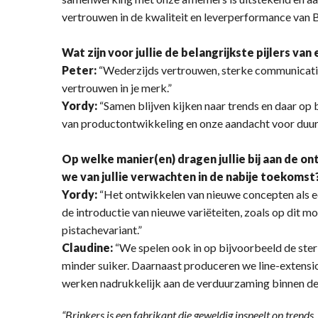
vertrouwen in de kwaliteit en leverperformance van B
Wat zijn voor jullie de belangrijkste pijlers v
Peter:
“Wederzijds vertrouwen, sterke communicatie
vertrouwen in je merk.”
Yordy:
“Samen blijven kijken naar trends en daar op 
van productontwikkeling en onze aandacht voor duur
Op welke manier(en) dragen jullie bij aan de 
we van jullie verwachten in de nabije toekomst
Yordy:
“Het ontwikkelen van nieuwe concepten als e
de introductie van nieuwe variëteiten, zoals op dit 
pistachevariant.”
Claudine:
“We spelen ook in op bijvoorbeeld de ster
minder suiker. Daarnaast produceren we line-extensi
werken nadrukkelijk aan de verduurzaming binnen de 
“Brinkers is een fabrikant die geweldig inspeelt op trends.