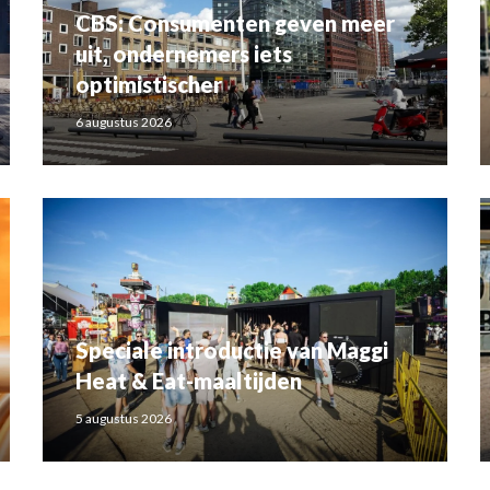
CBS: Consumenten geven meer
uit, ondernemers iets
optimistischer
6 augustus 2026
Speciale introductie van Maggi
Heat & Eat-maaltijden
5 augustus 2026