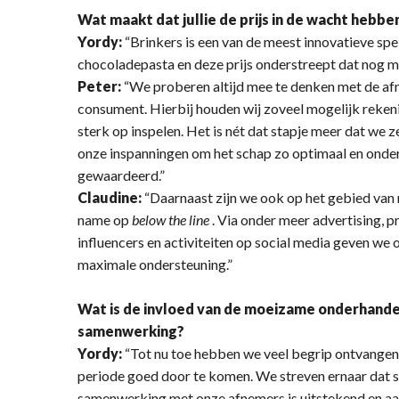
Wat maakt dat jullie de prijs in de wacht hebb
Yordy:
“Brinkers is een van de meest innovatieve spe
chocoladepasta en deze prijs onderstreept dat nog m
Peter:
“We proberen altijd mee te denken met de af
consument. Hierbij houden wij zoveel mogelijk reken
sterk op inspelen. Het is nét dat stapje meer dat we z
onze inspanningen om het schap zo optimaal en onder
gewaardeerd.”
Claudine:
“Daarnaast zijn we ook op het gebied van m
name op
below the line
. Via onder meer advertising,
influencers en activiteiten op social media geven we
maximale ondersteuning.”
Wat is de invloed van de moeizame onderhandel
samenwerking?
Yordy:
“Tot nu toe hebben we veel begrip ontvangen
periode goed door te komen. We streven ernaar dat 
samenwerking met onze afnemers is uitstekend en aan d