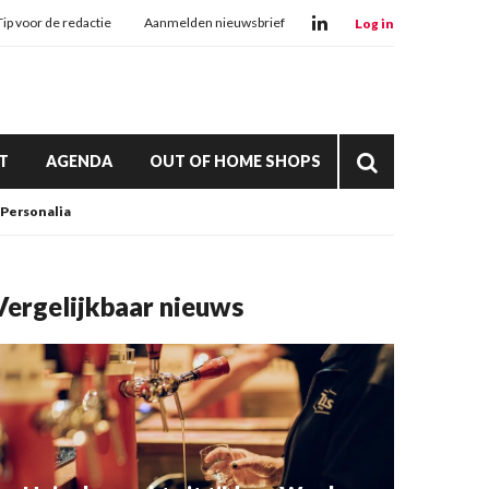
Tip voor de redactie
Aanmelden nieuwsbrief
Log in
T
AGENDA
OUT OF HOME SHOPS
Personalia
Vergelijkbaar nieuws