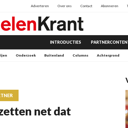
Adverteren
Over ons
Contact
Abonneren
INTRODUCTIES
PARTNERCONTEN
rijen
Onderzoek
Buitenland
Columns
Achtergrond
RTNER
zetten net dat