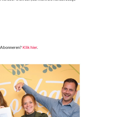
t. Abonneren?
Klik hier
.