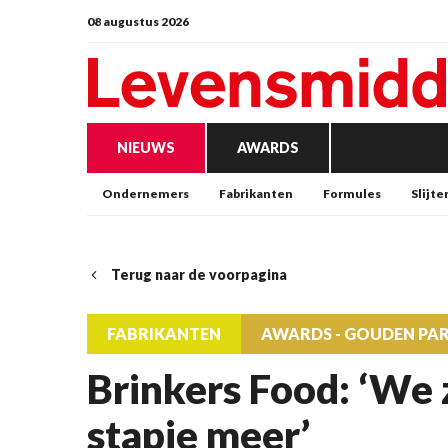
08 augustus 2026
NIEUWS
AWARDS
Ondernemers
Fabrikanten
Formules
Slijte
Terug naar de voorpagina
FABRIKANTEN
AWARDS - GOUDEN PA
Brinkers Food: ‘We 
stapje meer’