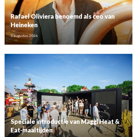
Rafael Oliviera benoemd als ceo van
Heineken
5 augustus 2026
Speciale introductie van Maggi Heat &
Eat-maaltijden