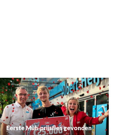
Eerste Müh-prijsfles gevonden