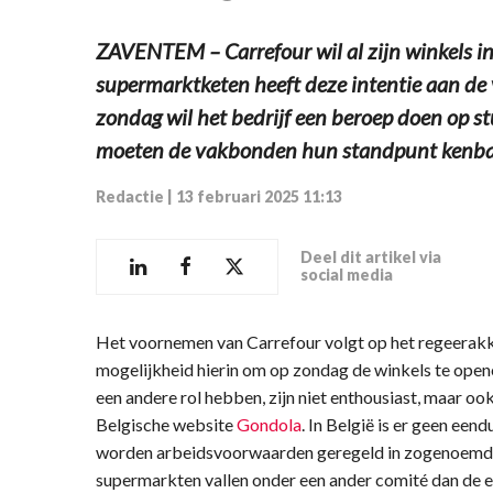
ZAVENTEM – Carrefour wil al zijn winkels i
supermarktketen heeft deze intentie aan d
zondag wil het bedrijf een beroep doen op st
moeten de vakbonden hun standpunt kenba
Redactie
|
13 februari 2025 11:13
Deel dit artikel via
social media
Het voornemen van Carrefour volgt op het regeerakko
mogelijkheid hierin om op zondag de winkels te open
een andere rol hebben, zijn niet enthousiast, maar oo
Belgische website
Gondola
. In België is er geen ee
worden arbeidsvoorwaarden geregeld in zogenoemde 
supermarkten vallen onder een ander comité dan de e