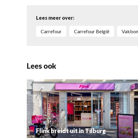
Lees meer over:
Carrefour
Carrefour België
vakbo
Lees ook
Flink breidt uit in Tilburg