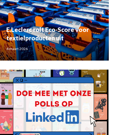
E.Leclerc rolt Eco-Score voor
textielproducten uit
4 maart 2026