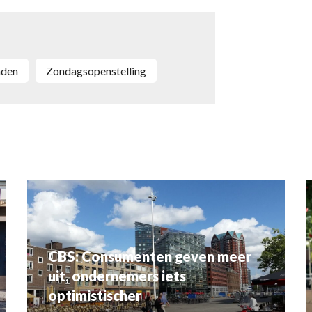
nden
zondagsopenstelling
CBS: Consumenten geven meer
uit, ondernemers iets
optimistischer