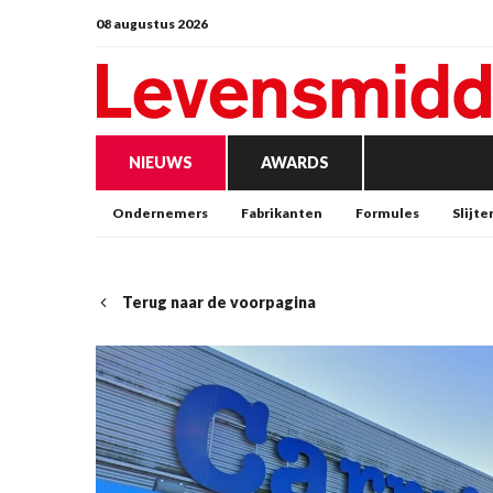
08 augustus 2026
NIEUWS
AWARDS
Ondernemers
Fabrikanten
Formules
Slijte
Terug naar de voorpagina