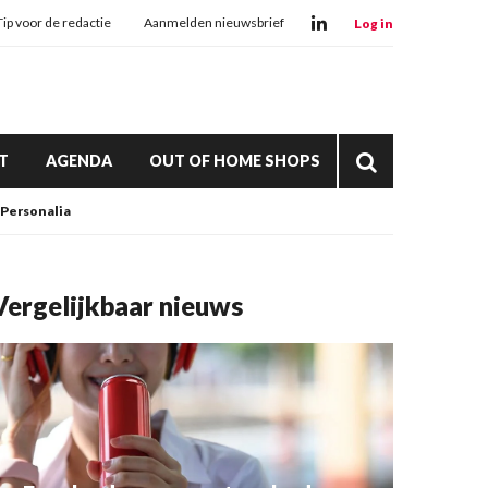
Tip voor de redactie
Aanmelden nieuwsbrief
Log in
T
AGENDA
OUT OF HOME SHOPS
Personalia
Vergelijkbaar nieuws