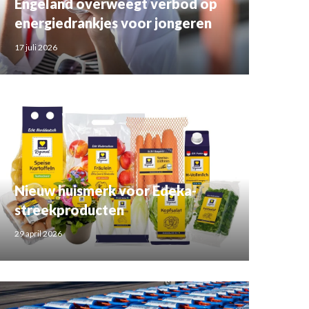
Engeland overweegt verbod op
energiedrankjes voor jongeren
17 juli 2026
Nieuw huismerk voor Edeka-
streekproducten
29 april 2026