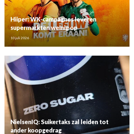
Hiiper: WK-campagnes leveren
supermarkten weinig op
10 juli 2026
NielsenIQ: Suikertaks zal leiden tot
ander koopgedrag