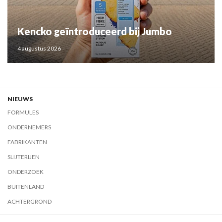
Kencko geïntroduceerd bij Jumbo
4 augustus 2026
NIEUWS
FORMULES
ONDERNEMERS
FABRIKANTEN
SLIJTERIJEN
ONDERZOEK
BUITENLAND
ACHTERGROND