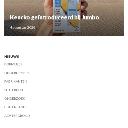
Kencko geïntroduceerd bij Jumbo
4 augustus 2026
NIEUWS
FORMULES
ONDERNEMERS
FABRIKANTEN
SLIJTERIJEN
ONDERZOEK
BUITENLAND
ACHTERGROND