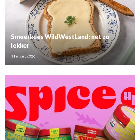
Smeerkees WildWestLand: net zo
lekker
11 maart 2026