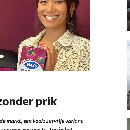
zonder prik
e markt, een koolzuurvrije variant
daarmee een eerste stap in het