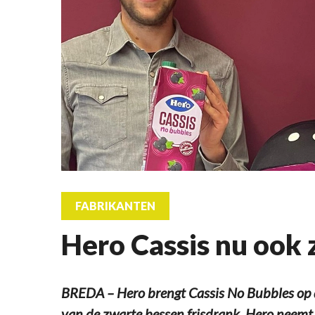
FABRIKANTEN
Hero Cassis nu ook 
BREDA – Hero brengt Cassis No Bubbles op d
van de zwarte bessen frisdrank. Hero neemt 