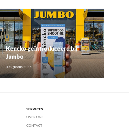
Kencko geïntroduceerd bij
Jumbo
4 augustus 2026
SERVICES
OVER ONS
CONTACT