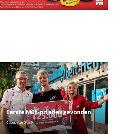
Eerste Müh-prijsfles gevonden
6 augustus 2026