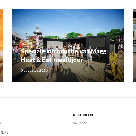
Speciale introductie van Maggi
Heat & Eat-maaltijden
5 augustus 2026
ALGEMEEN
S
AGENDA
MERS