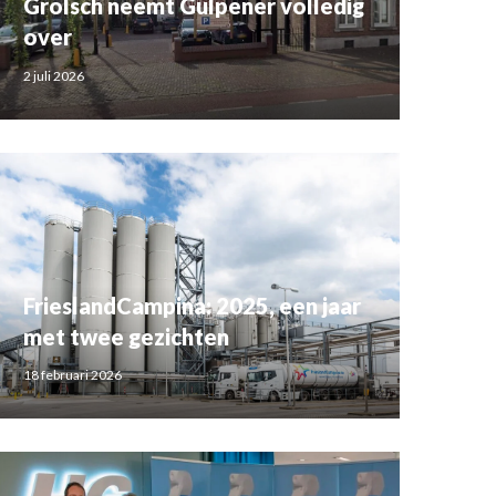
Grolsch neemt Gulpener volledig
over
2 juli 2026
FrieslandCampina: 2025, een jaar
met twee gezichten
18 februari 2026