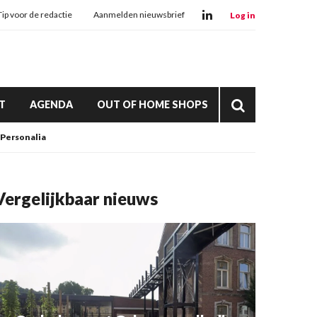
Tip voor de redactie
Aanmelden nieuwsbrief
Log in
T
AGENDA
OUT OF HOME SHOPS
Personalia
Vergelijkbaar nieuws