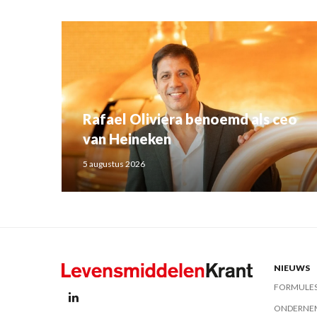
Rafael Oliviera benoemd als ceo
van Heineken
5 augustus 2026
NIEUWS
FORMULE
ONDERNE