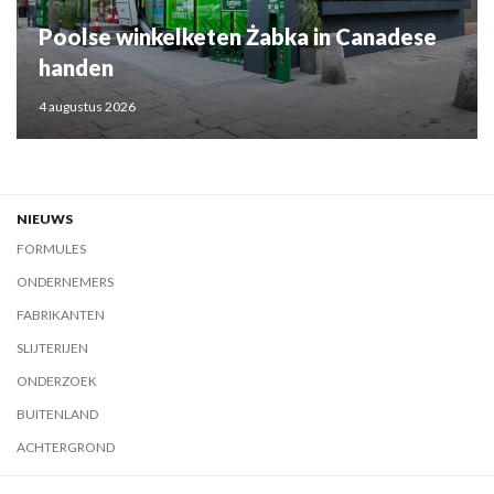
Poolse winkelketen Żabka in Canadese
handen
4 augustus 2026
NIEUWS
FORMULES
ONDERNEMERS
FABRIKANTEN
SLIJTERIJEN
ONDERZOEK
BUITENLAND
ACHTERGROND