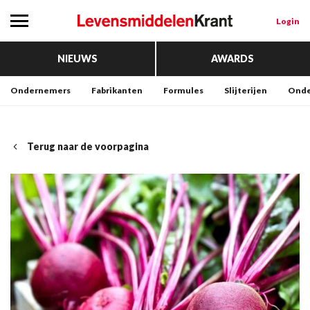
Login
NIEUWS
AWARDS
Ondernemers
Fabrikanten
Formules
Slijterijen
Onde
Terug naar de voorpagina