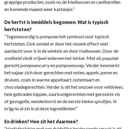
grappige producten, zoals nu de kiwibessen en cantharellen
en komende maand weer kastanjes.”
De herfst is inmiddels begonnen. Wat is typisch
herfsteten?
“Tegenwoordig is pompoen hét symbool voor typisch
herfsteten. Ook omdat er door het visuele effect veel
aandacht voor is in de winkels en door Halloween. Door de
zoetheid vindt vrijwel iedereen het lekker. Met als populair
gerecht pompoencurry en pompoensoep. Verder kenmerkt
het najaar zich door gerechten met noten, appels, peren en
druiven, zoals in warme appeltaart, notentaart en
chocoladegerechten. Verder is dit het seizoen voor wildvlees,
hele gebraden kippen, zuurkoolgerechten met gerookte vis
of gevogelte, eendenborst en de eerste kleine spruitjes. Ik
krijg nu al zin in al deze ingrediënten!”
En drinken? Hoe zit het daarmee?
“Herfstbokbier met een duidelijke bruine ronde smaak is dé