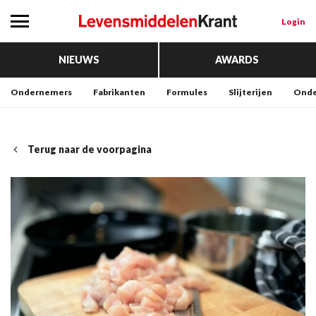
Login
NIEUWS
AWARDS
Ondernemers
Fabrikanten
Formules
Slijterijen
Onde
Terug naar de voorpagina