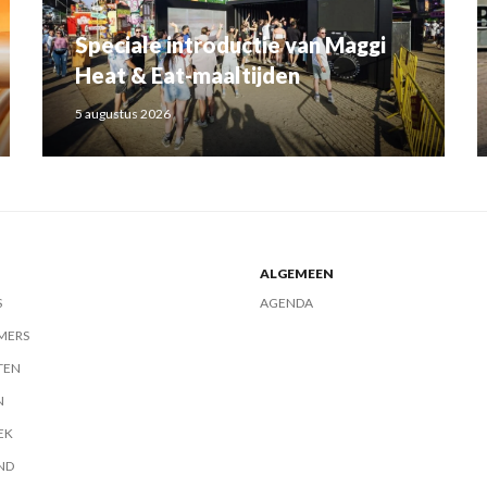
Speciale introductie van Maggi
Heat & Eat-maaltijden
5 augustus 2026
ALGEMEEN
S
AGENDA
MERS
TEN
N
EK
ND