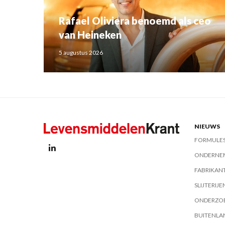
Rafael Oliviera benoemd als ceo
van Heineken
5 augustus 2026
NIEUWS
FORMULE
ONDERNE
FABRIKAN
SLIJTERIJE
ONDERZO
BUITENLA