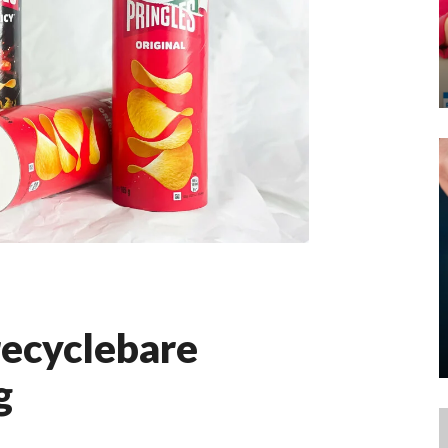
recyclebare
g