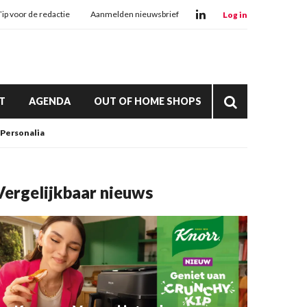
Tip voor de redactie
Aanmelden nieuwsbrief
Log in
T
AGENDA
OUT OF HOME SHOPS
Personalia
Vergelijkbaar nieuws