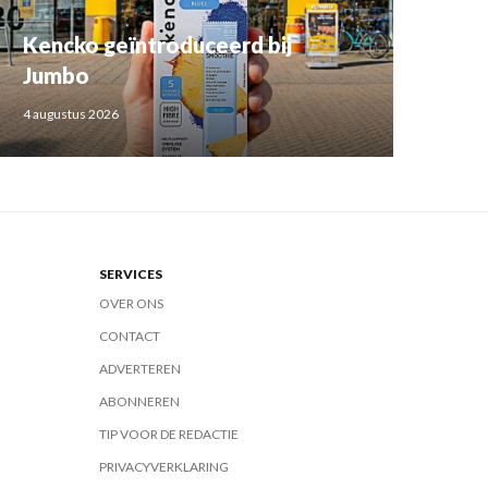
Kencko geïntroduceerd bij
Jumbo
4 augustus 2026
SERVICES
OVER ONS
CONTACT
ADVERTEREN
ABONNEREN
TIP VOOR DE REDACTIE
PRIVACYVERKLARING