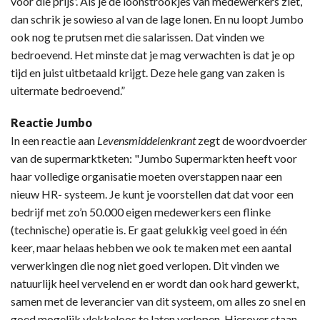
voor die prijs'. Als je de loonstrookjes van medewerkers ziet,
dan schrik je sowieso al van de lage lonen. En nu loopt Jumbo
ook nog te prutsen met die salarissen. Dat vinden we
bedroevend. Het minste dat je mag verwachten is dat je op
tijd en juist uitbetaald krijgt. Deze hele gang van zaken is
uitermate bedroevend.”
Reactie Jumbo
In een reactie aan
Levensmiddelenkrant
zegt de woordvoerder
van de supermarktketen: "Jumbo Supermarkten heeft voor
haar volledige organisatie moeten overstappen naar een
nieuw HR- systeem. Je kunt je voorstellen dat dat voor een
bedrijf met zo’n 50.000 eigen medewerkers een flinke
(technische) operatie is. Er gaat gelukkig veel goed in één
keer, maar helaas hebben we ook te maken met een aantal
verwerkingen die nog niet goed verlopen. Dit vinden we
natuurlijk heel vervelend en er wordt dan ook hard gewerkt,
samen met de leverancier van dit systeem, om alles zo snel en
goed mogelijk vlekkeloos te laten verlopen. Hierover staan