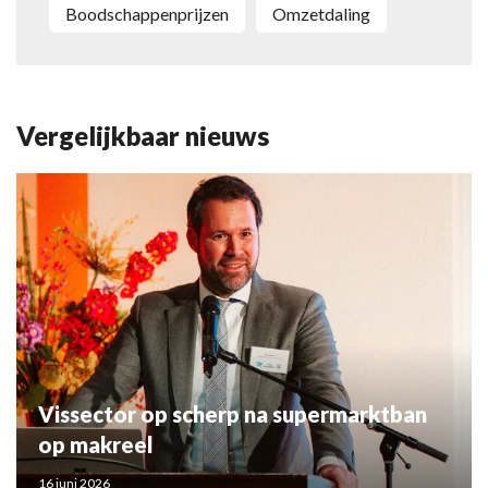
boodschappenprijzen
omzetdaling
Vergelijkbaar nieuws
Vissector op scherp na supermarktban
op makreel
16 juni 2026