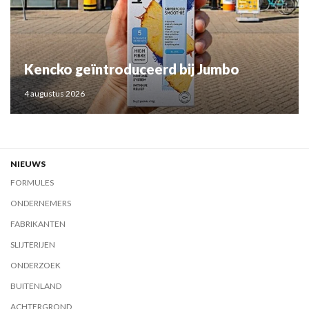
Kencko geïntroduceerd bij Jumbo
4 augustus 2026
NIEUWS
FORMULES
ONDERNEMERS
FABRIKANTEN
SLIJTERIJEN
ONDERZOEK
BUITENLAND
ACHTERGROND