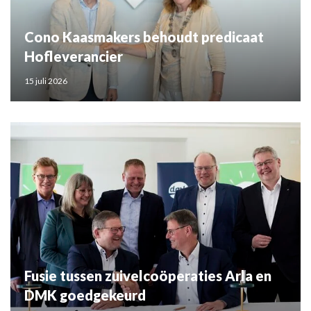
Cono Kaasmakers behoudt predicaat
Hofleverancier
15 juli 2026
Fusie tussen zuivelcoöperaties Arla en
DMK goedgekeurd