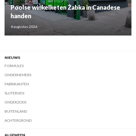
Poolse winkelketen Żabka in Canadese
handen
4 augustus 2026
NIEUWS
FORMULES
ONDERNEMERS
FABRIKANTEN
SLIJTERIJEN
ONDERZOEK
BUITENLAND
ACHTERGROND
ALGEMEEN