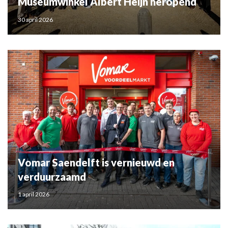
Museumwinkel Albert Heijn heropend
30 april 2026
Vomar Saendelft is vernieuwd en
verduurzaamd
1 april 2026