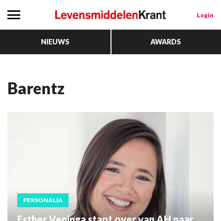
Login
NIEUWS
AWARDS
Barentz
PERSONALIA
Esther Veninga stapt over van AH naar