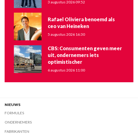
3 augustus 2026 09:52
Rafael Oliviera benoemd als
ceo van Heineken
5 augustus 2026 16:30
CBS: Consumenten geven meer
uit, ondernemers iets
optimistischer
6 augustus 2026 11:00
NIEUWS
FORMULES
ONDERNEMERS
FABRIKANTEN