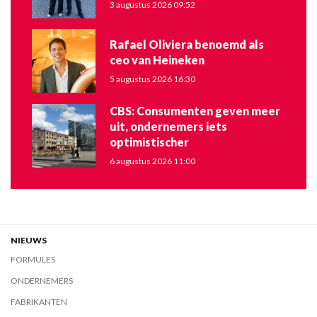
3 augustus 2026 09:52
Rafael Oliviera benoemd als
ceo van Heineken
5 augustus 2026 16:30
CBS: Consumenten geven meer
uit, ondernemers iets
optimistischer
6 augustus 2026 11:00
NIEUWS
FORMULES
ONDERNEMERS
FABRIKANTEN