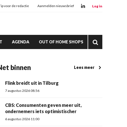
Tip voor de redactie
Aanmelden nieuwsbrief
Log in
T
AGENDA
OUT OF HOME SHOPS
Net binnen
Lees meer
Flink breidt uit in Tilburg
7 augustus 2026 08:56
CBS: Consumenten geven meer uit,
ondernemers iets optimistischer
6 augustus 2026 11:00