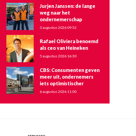
Jurjen Janssen: de lange
weg naar het
ondernemerschap
3 augustus 2026 09:52
Rafael Oliviera benoemd
als ceo van Heineken
5 augustus 2026 16:30
CBS: Consumenten geven
meer uit, ondernemers
iets optimistischer
6 augustus 2026 11:00