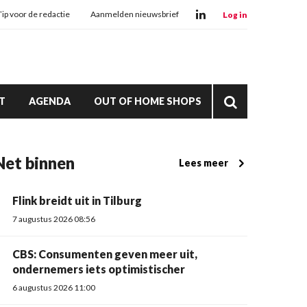
Tip voor de redactie
Aanmelden nieuwsbrief
Log in
T
AGENDA
OUT OF HOME SHOPS
Net binnen
Lees meer
Flink breidt uit in Tilburg
7 augustus 2026 08:56
CBS: Consumenten geven meer uit,
ondernemers iets optimistischer
6 augustus 2026 11:00