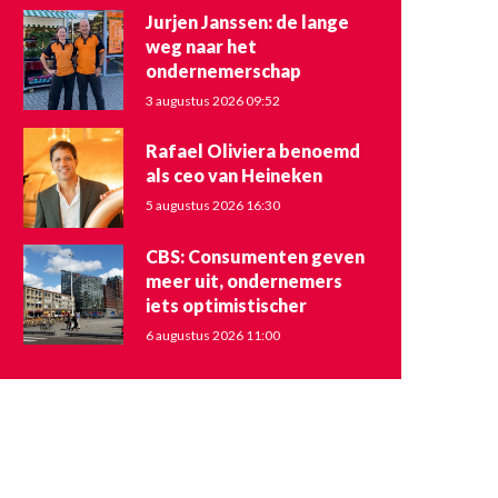
Jurjen Janssen: de lange
weg naar het
ondernemerschap
3 augustus 2026 09:52
Rafael Oliviera benoemd
als ceo van Heineken
5 augustus 2026 16:30
CBS: Consumenten geven
meer uit, ondernemers
iets optimistischer
6 augustus 2026 11:00