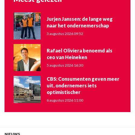
Jurjen Janssen: de lange weg
naar het ondernemerschap
3 augustus 2026 09:52
Rafael Oliviera benoemd als
ceo van Heineken
5 augustus 2026 16:30
CBS: Consumenten geven meer
uit, ondernemers iets
optimistischer
6 augustus 2026 11:00
NIEUWS