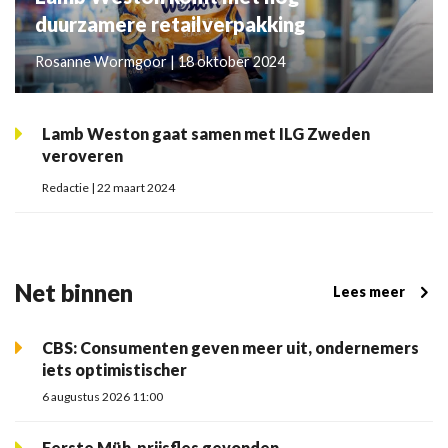
duurzamere retailverpakking
Rosanne Wormgoor | 18 oktober 2024
Lamb Weston gaat samen met ILG Zweden
veroveren
Redactie | 22 maart 2024
Net binnen
Lees meer
CBS: Consumenten geven meer uit, ondernemers
iets optimistischer
6 augustus 2026 11:00
Eerste Müh-prijsfles gevonden