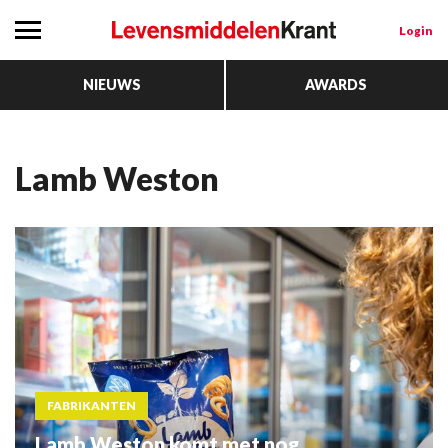
Login
NIEUWS
AWARDS
Lamb Weston
FABRIKANTEN
Lamb Weston komt met nog