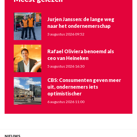
Jurjen Janssen: de lange weg
naar het ondernemerschap
3 augustus 2026 09:52
Rafael Oliviera benoemd als
ceo van Heineken
5 augustus 2026 16:30
CBS: Consumenten geven meer
uit, ondernemers iets
optimistischer
6 augustus 2026 11:00
NIEUWS