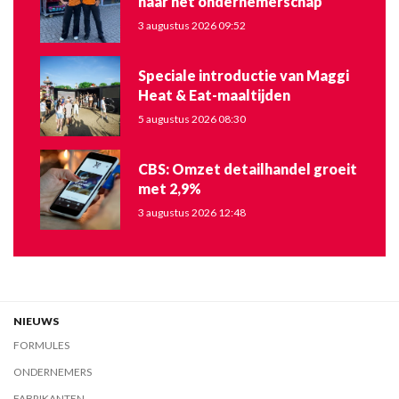
naar het ondernemerschap
3 augustus 2026 09:52
Speciale introductie van Maggi
Heat & Eat-maaltijden
5 augustus 2026 08:30
CBS: Omzet detailhandel groeit
met 2,9%
3 augustus 2026 12:48
NIEUWS
FORMULES
ONDERNEMERS
FABRIKANTEN