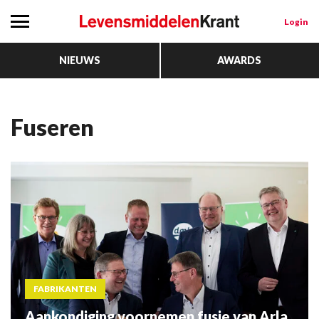
Login
NIEUWS
AWARDS
fuseren
FABRIKANTEN
Aankondiging voornemen fusie van Arla