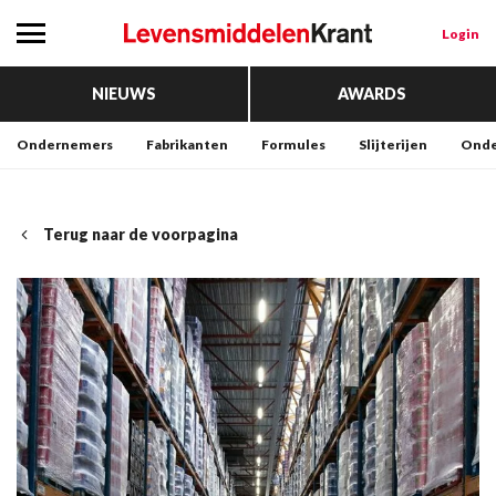
Login
NIEUWS
AWARDS
Ondernemers
Fabrikanten
Formules
Slijterijen
Onde
Terug naar de voorpagina