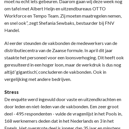
moet nu echt iets gebeuren. Daarom gaan wij deze week nog
om tafel met Albert Heijn en uitzendbureaus OTTO
Workforce en Tempo Team. Zij moeten maatregelen nemen,
en snel ook”, zegt Shefania Sewbaks, bestuurder bij FNV
Handel.
Al eerder steunden de vakbonden de medewerkers van de
distributiecentra van de Zaanse formule. In april dit jaar
staakte het personeel voor een loonsverhoging. Dit heeft ook
geresulteerd in een hoger loon, maar de werkdruk is dus nog
altijd ‘gigantisch’, concluderen de vakbonden. Ook in
vergelijking met andere bedrijven.
Stress
De enquête werd ingevuld door vaste en uitzendkrachten en
door leden en niet-leden van de vakbonden. Een zeer groot
deel - 495 respondenten - vulde de vragenlijst in het Pools in,
168 werknemers deden dat in het Nederlands en 3 in het
Engels. Het overgrote deel is jonger dan 35 jaar en minstens