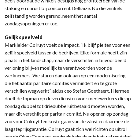
deels doordat de winkels destijds nog profiteerden van de
staking en onrust bij concurrent Delhaize. Nu die winkels
zelfstandig worden gerund, neemt het aantal
zondagsopeningen er toe.
Gelijk speelveld
Markleider Colruyt voelt de impact. “Ik blijf pleiten voor een
gelijk speelveld tussen de bedrijven. Elke formule heeft zijn
plaats in het landschap, maar de verschillen in bijvoorbeeld
verloning blijven moeilijk te verantwoorden voor de
werknemers. We sturen dan ook aan op een modernisering
die het aantal paritaire comités vermindert en te grote
verschillen wegwerkt”, aldus ceo Stefan Goethaert. Hiermee
doelt de topman op de verdiensten voor medewerkers die op
zondag dubbel tot driedubbel uitbetaald moeten worden,
maar dit verschilt per paritair comité. Nu openen op zondag
zou voor Colruyt ten koste gaan van de winst en daarmee de
laagsteprijsgarantie. Colruyt gaat zich wel richten op uitrol
van de Okay Compact-stadswinkels; daar is het wel rendabel