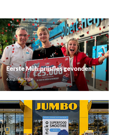
Eerste Müh-prijsfles gevonden
6 augustus 2026