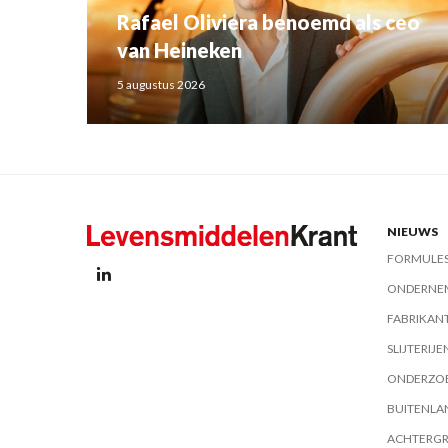
Rafael Oliviera benoemd als ceo
van Heineken
5 augustus 2026
NIEUWS
FORMULE
ONDERNE
FABRIKAN
SLIJTERIJE
ONDERZO
BUITENLA
ACHTERG