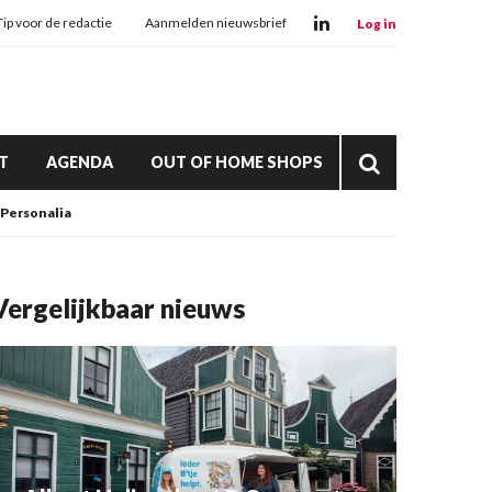
Tip voor de redactie
Aanmelden nieuwsbrief
Log in
T
AGENDA
OUT OF HOME SHOPS
Personalia
Vergelijkbaar nieuws