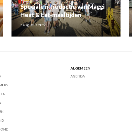
Speciale introductie van Maggi
Heat & Eat-maaltijden
5 augustus 2026
ALGEMEEN
S
AGENDA
MERS
TEN
N
EK
ND
ROND