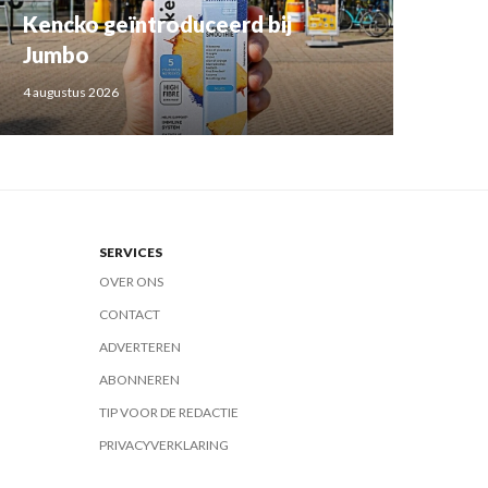
Kencko geïntroduceerd bij
Jumbo
4 augustus 2026
SERVICES
OVER ONS
CONTACT
ADVERTEREN
ABONNEREN
TIP VOOR DE REDACTIE
PRIVACYVERKLARING