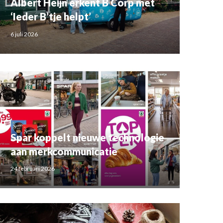
Albert Heijn erkent B Corp met
‘Ieder B’tje helpt’
6 juli 2026
Spar koppelt nieuwe technologie
aan merkcommunicatie
24 februari 2026