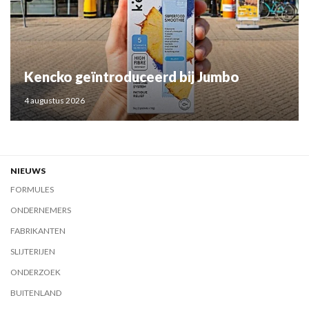
Kencko geïntroduceerd bij Jumbo
4 augustus 2026
NIEUWS
FORMULES
ONDERNEMERS
FABRIKANTEN
SLIJTERIJEN
ONDERZOEK
BUITENLAND