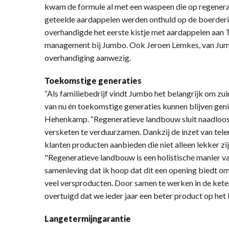
kwam de formule al met een waspeen die op regenerat
geteelde aardappelen werden onthuld op de boerderi
overhandigde het eerste kistje met aardappelen aan
management bij Jumbo. Ook Jeroen Lemkes, van Jumb
overhandiging aanwezig.
Toekomstige generaties
“Als familiebedrijf vindt Jumbo het belangrijk om zu
van nu én toekomstige generaties kunnen blijven gen
Hehenkamp. “Regeneratieve landbouw sluit naadloos 
versketen te verduurzamen. Dankzij de inzet van tel
klanten producten aanbieden die niet alleen lekker z
"Regeneratieve landbouw is een holistische manier va
samenleving dat ik hoop dat dit een opening biedt om 
veel versproducten. Door samen te werken in de kete
overtuigd dat we ieder jaar een beter product op he
Langetermijngarantie