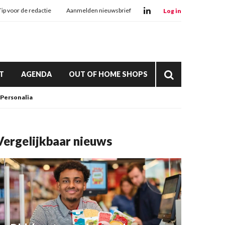
Tip voor de redactie
Aanmelden nieuwsbrief
Log in
T
AGENDA
OUT OF HOME SHOPS
Personalia
Vergelijkbaar nieuws