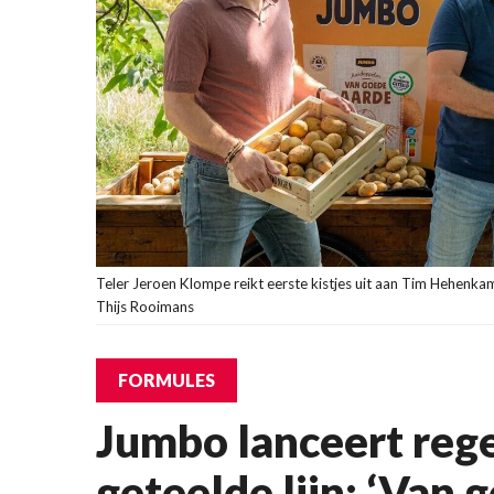
Teler Jeroen Klompe reikt eerste kistjes uit aan Tim Hehenk
Thijs Rooimans
FORMULES
Jumbo lanceert reg
geteelde lijn: ‘Van 