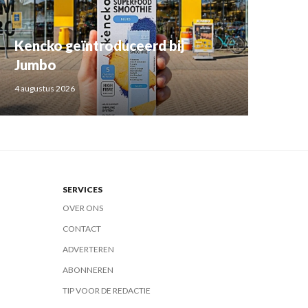
Kencko geïntroduceerd bij
Jumbo
4 augustus 2026
SERVICES
OVER ONS
CONTACT
ADVERTEREN
ABONNEREN
TIP VOOR DE REDACTIE