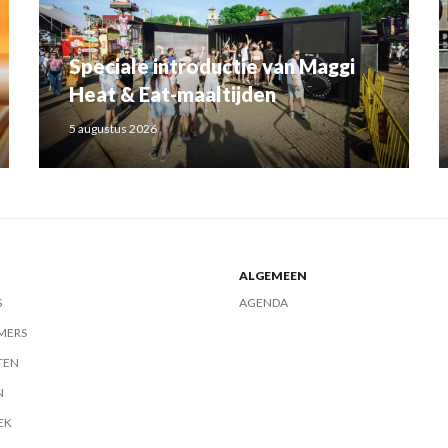
Speciale introductie van Maggi
Heat & Eat-maaltijden
5 augustus 2026
ALGEMEEN
S
AGENDA
MERS
TEN
N
EK