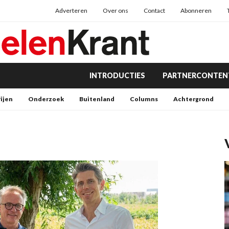
Adverteren
Over ons
Contact
Abonneren
INTRODUCTIES
PARTNERCONTEN
rijen
Onderzoek
Buitenland
Columns
Achtergrond