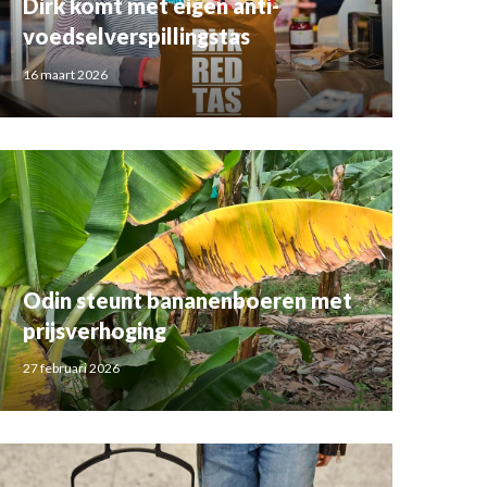
Dirk komt met eigen anti-
voedselverspillingstas
16 maart 2026
Odin steunt bananenboeren met
prijsverhoging
27 februari 2026