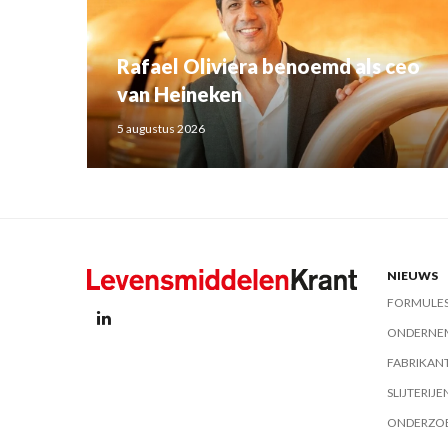
Rafael Oliviera benoemd als ceo
van Heineken
5 augustus 2026
NIEUWS
FORMULE
ONDERNE
FABRIKAN
SLIJTERIJE
ONDERZO