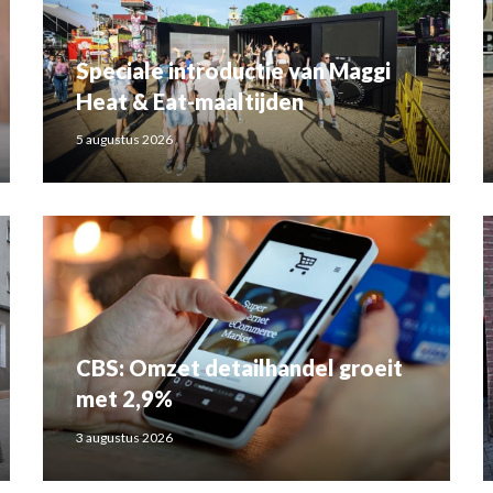
Speciale introductie van Maggi
Heat & Eat-maaltijden
5 augustus 2026
CBS: Omzet detailhandel groeit
met 2,9%
3 augustus 2026