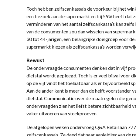
Toch hebben zelfscankassa’s de voorkeur bij het wink
een bezoek aan de supermarkt en bij 59% heeft dat z
verminderen van het aantal zelfscankassa’s kan zelfs 
van de consumenten zou dan wisselen van supermarkt
30 tot 44-jarigen, een belangrijke doelgroep voor d
supermarkt kiezen als zelfscankassa’s worden verwij
Bewust
De ondervraagde consumenten denken dat in vijf proc
diefstal wordt gepleegd. Toch is er veel bijval voor
op de vijf vindt het toelaatbaar als er bijvoorbeeld 
Aan de ander kant is meer dan de helft voorstander v
diefstal. Communicatie over de maatregelen die geno
ondervraagden zien het liefst betere zichtbaarheid va
vaker uitvoeren van steekproeven.
De afgelopen weken ondervroeg Q&A Retail aan 777 
zelfscankassa’s. Ze deed dat naar aanleiding van de 