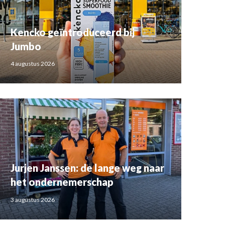
Kencko geïntroduceerd bij
Jumbo
4 augustus 2026
Jurjen Janssen: de lange weg naar
het ondernemerschap
3 augustus 2026