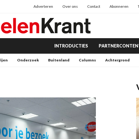
Adverteren
Over ons
Contact
Abonneren
INTRODUCTIES
PARTNERCONTEN
rijen
Onderzoek
Buitenland
Columns
Achtergrond