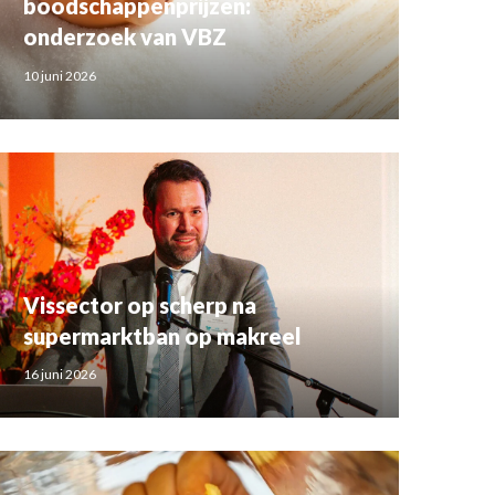
boodschappenprijzen:
onderzoek van VBZ
10 juni 2026
Vissector op scherp na
supermarktban op makreel
16 juni 2026