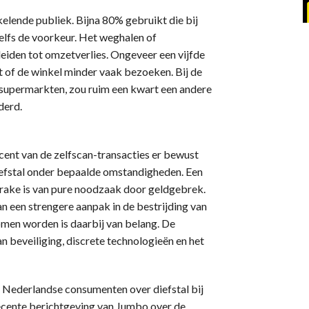
elende publiek. Bijna 80% gebruikt die bij
elfs de voorkeur. Het weghalen of
leiden tot omzetverlies. Ongeveer een vijfde
 of de winkel minder vaak bezoeken. Bij de
e supermarkten, zou ruim een kwart een andere
derd.
ent van de zelfscan-transacties er bewust
 diefstal onder bepaalde omstandigheden. Een
sprake is van pure noodzaak door geldgebrek.
an een strengere aanpak in de bestrijding van
men worden is daarbij van belang. De
n beveiliging, discrete technologieën en het
Nederlandse consumenten over diefstal bij
recente berichtgeving van Jumbo over de