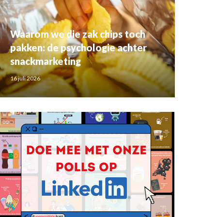
Waarom we die zak chips toch
pakken: de psychologie achter
snackmarketing
16 juli 2026