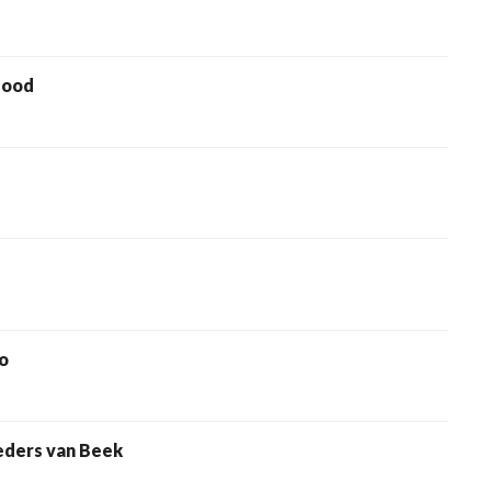
food
o
ders van Beek