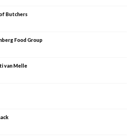
f Butchers
berg Food Group
 van Melle
ack