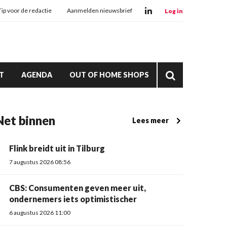
Tip voor de redactie
Aanmelden nieuwsbrief
Log in
T
AGENDA
OUT OF HOME SHOPS
Net binnen
Lees meer
Flink breidt uit in Tilburg
7 augustus 2026 08:56
CBS: Consumenten geven meer uit,
ondernemers iets optimistischer
6 augustus 2026 11:00