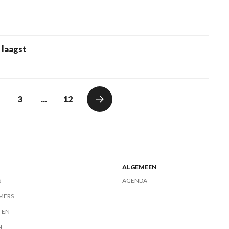
 laagst
3
...
12
ALGEMEEN
S
AGENDA
MERS
TEN
N