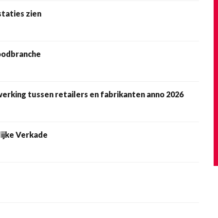
taties zien
oodbranche
rking tussen retailers en fabrikanten anno 2026
jke Verkade