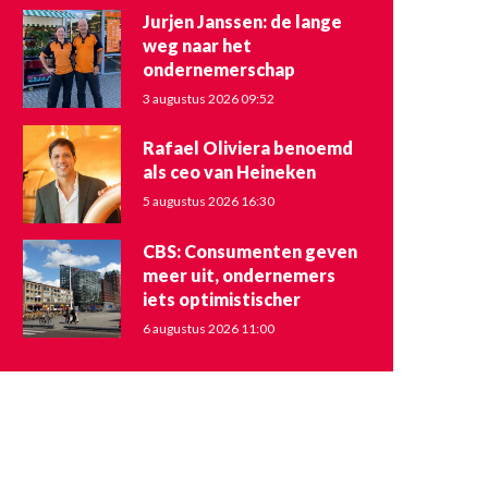
Jurjen Janssen: de lange
weg naar het
ondernemerschap
3 augustus 2026 09:52
Rafael Oliviera benoemd
als ceo van Heineken
5 augustus 2026 16:30
CBS: Consumenten geven
meer uit, ondernemers
iets optimistischer
6 augustus 2026 11:00