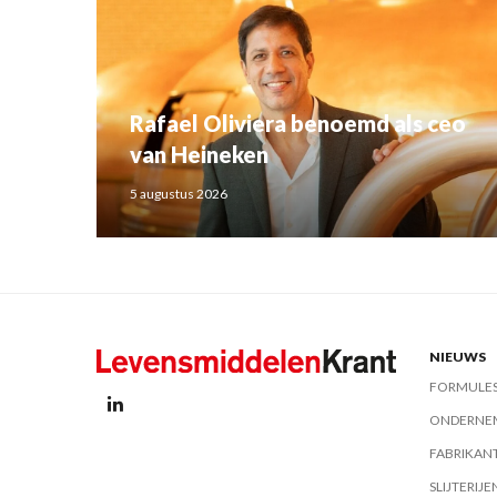
Rafael Oliviera benoemd als ceo
van Heineken
5 augustus 2026
NIEUWS
FORMULE
ONDERNE
FABRIKAN
SLIJTERIJE