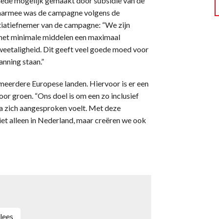
, mede mogelijk gemaakt door subsidie van de
daarmee was de campagne volgens de
itiatiefnemer van de campagne: “We zijn
 met minimale middelen een maximaal
tweetaligheid. Dit geeft veel goede moed voor
anning staan.”
meerdere Europese landen. Hiervoor is er een
r groen. “Ons doel is om een zo inclusief
a zich aangesproken voelt. Met deze
et alleen in Nederland, maar creëren we ook
vlees