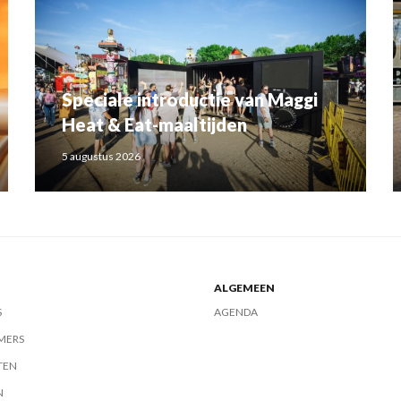
Speciale introductie van Maggi
Heat & Eat-maaltijden
5 augustus 2026
ALGEMEEN
S
AGENDA
MERS
TEN
N