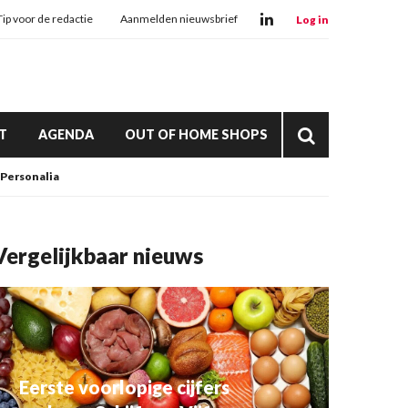
Tip voor de redactie
Aanmelden nieuwsbrief
Log in
T
AGENDA
OUT OF HOME SHOPS
Personalia
Vergelijkbaar nieuws
Eerste voorlopige cijfers