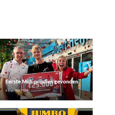
Eerste Müh-prijsfles gevonden
6 augustus 2026