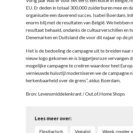
Vorig jaar was er voor het eerst een editie in België
EU. Er deden in totaal 300.000 zuiderburen mee en 
organisatie een daverend succes. Isabel Boerdam, in
enorm blij met de resultaten van België. We hebben
resultaat behaald, ondanks de cultuurverschillen en 
Denemarken en Duitsland die voor dit najaar op de pl
Het is de bedoeling de campagne uit te breiden naar 
nieuw logo gekomen en is biggetjesroze vervangen doo
mogelijke campagne te creëren waardoor heel Europ
vernieuwde huisstijl moderniseren we de campagne ni
herkenbaarheid over de grens”, aldus Boerdam.
Bron: Levensmiddelenkrant / Out.of.Home Shops
Lees meer over:
flexitarisch
vega(n)
Week zonder 