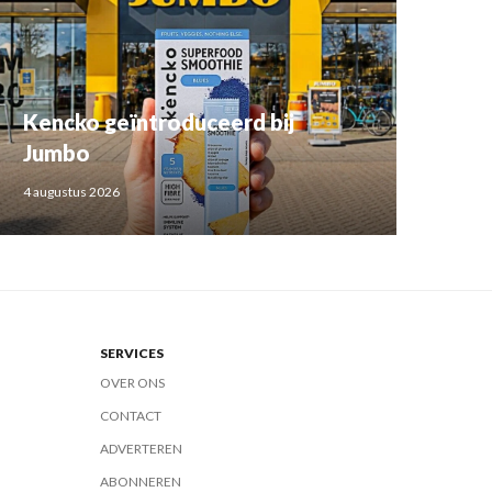
Kencko geïntroduceerd bij
Jumbo
4 augustus 2026
SERVICES
OVER ONS
CONTACT
ADVERTEREN
ABONNEREN