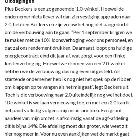
Uitdagingen
Plus Beckers is een zogenoemde ‘1.0-winkel’. Hoewel de
ondernemer niets liever wil dan zijn vestiging upgraden naar
2.0, hebben Beckers en zijn vrouw het nog niet aangedurfd
om de verbouwing aan te gaan. “Per 1 september krijgen we
te maken met de 10% loonsverhoging voor ons personeel, en
dat zal ons rendement drukken. Daarnaast loopt ons huidige
energiecontract eind dit jaar af, wat zorgt voor een flinke
kostenverhoging. Hoewel we dromen van een 2.0-winkel
hebben we de verbouwing dus nog even uitgesteld. Als
startende ondernemer heb ik nog niet het spek op de ribben
om klappen op te vangen als het mis gaat”, legt Beckers uit.
Toch is die verbouwing naar 2.0 uiteindelijk nog wel het doel.
“De winkel is wel aan vernieuwing toe, en met een 2.0 kan ik
het pand volledig volgens mijn visie inrichten. Een groot
aandeel van mijn omzet is afkomstig vanaf de agf-afdeling,
dit is bijna 14%. Die afdeling moet dus groter, wie weet zit
hier nog meer in. Voor nu even aankijken wat de markt gaat