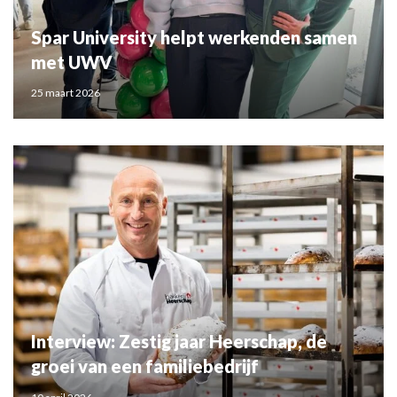
Spar University helpt werkenden samen
met UWV
25 maart 2026
Interview: Zestig jaar Heerschap, de
groei van een familiebedrijf