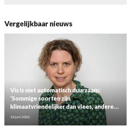
Vergelijkbaar nieuws
Vis is niet automatisch duurzaam:
‘Sommige soorten zijn
klimaatvriendelijker dan vlees, andere
juist niet’
16 juni 2026