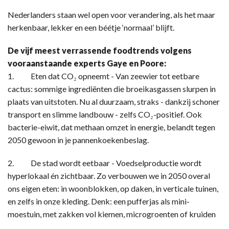
Nederlanders staan wel open voor verandering, als het maar
herkenbaar, lekker en een béétje ‘normaal’ blijft.
De vijf meest verrassende foodtrends volgens
vooraanstaande experts Gaye en Poore:
1. Eten dat CO₂ opneemt - Van zeewier tot eetbare
cactus: sommige ingrediënten die broeikasgassen slurpen in
plaats van uitstoten. Nu al duurzaam, straks - dankzij schoner
transport en slimme landbouw - zelfs CO₂-positief. Ook
bacterie-eiwit, dat methaan omzet in energie, belandt tegen
2050 gewoon in je pannenkoekenbeslag.
2. De stad wordt eetbaar - Voedselproductie wordt
hyperlokaal én zichtbaar. Zo verbouwen we in 2050 overal
ons eigen eten: in woonblokken, op daken, in verticale tuinen,
en zelfs in onze kleding. Denk: een pufferjas als mini-
moestuin, met zakken vol kiemen, microgroenten of kruiden