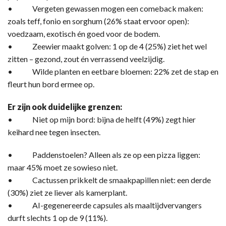
• Vergeten gewassen mogen een comeback maken:
zoals teff, fonio en sorghum (26% staat ervoor open):
voedzaam, exotisch én goed voor de bodem.
• Zeewier maakt golven: 1 op de 4 (25%) ziet het wel
zitten – gezond, zout én verrassend veelzijdig.
• Wilde planten en eetbare bloemen: 22% zet de stap en
fleurt hun bord ermee op.
Er zijn ook duidelijke grenzen:
• Niet op mijn bord: bijna de helft (49%) zegt hier
keihard nee tegen insecten.
• Paddenstoelen? Alleen als ze op een pizza liggen:
maar 45% moet ze sowieso niet.
• Cactussen prikkelt de smaakpapillen niet: een derde
(30%) ziet ze liever als kamerplant.
• AI-gegenereerde capsules als maaltijdvervangers
durft slechts 1 op de 9 (11%).