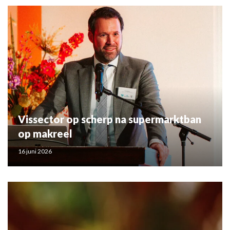
Vissector op scherp na supermarktban
op makreel
16 juni 2026